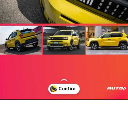
Opening
https://www.automaistv.com.br/segredos/novo-carro-barato-da-fiat-tem-codigo-de-projeto-que-sugere-ser-o-novo-uno/