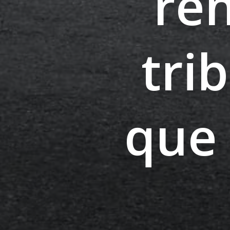
re
tri