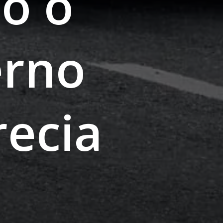
o o
erno