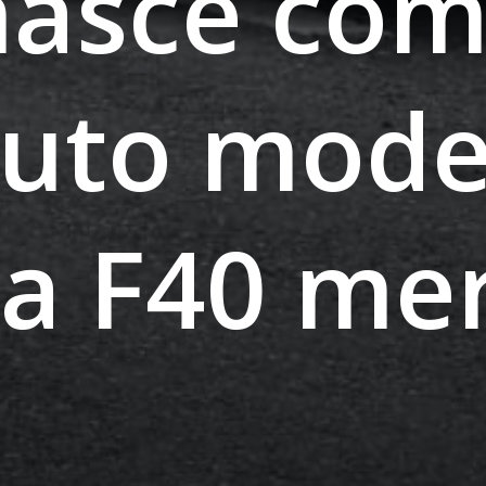
nasce com
buto mod