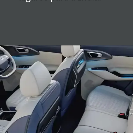
Opening
https://www.automaistv.com.br/novidades/kia-lanca-carens-de-7-lugares-que-faria-chevrolet-spin-suar-no-brasil/