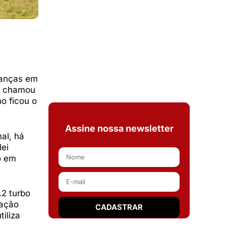
danças em
is chamou
o ficou o
Assine nossa newsletter
al, há
lei
o em
.2 turbo
ração
iliza