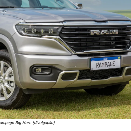
ampage Big Horn [divulgação]