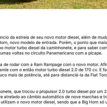
cio da estreia de seu novo motor diesel, além de mu
 Horn, novo modelo de entrada. Porém, o ponto que ma
no motor turbo diesel da caminhonete, e para saber com
lgumas voltas no circuito Panamericano com a picape.
essa de rodar com a Ram Rampage com o novo motor. Afin
mie com o então motor turbo diesel 2.0 de 170 cv. E fa
o mais de potência, até para distanciá-la da Fiat Tor
ete, que trocou o propulsor 2.0 turbo diesel por um 2
re atrelado ao câmbio automático de nove marchas e t
utilizam o novo motor diesel, sendo que a Big Horn só ut