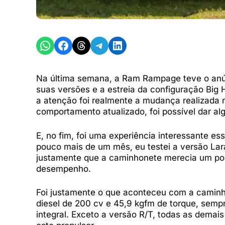
Share on WhatsApp
Share on Facebook
Share on Threads
Share on Telegram
Share on LinkedIn
Na última semana, a Ram Rampage teve o anún
suas versões e a estreia da configuração Big
a atenção foi realmente a mudança realizada 
comportamento atualizado, foi possível dar a
E, no fim, foi uma experiência interessante 
pouco mais de um mês, eu testei a versão Lara
justamente que a caminhonete merecia um pouc
desempenho.
Foi justamente o que aconteceu com a caminhon
diesel de 200 cv e 45,9 kgfm de torque, semp
integral. Exceto a versão R/T, todas as demais 