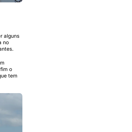
r alguns
a no
antes.
am
fim o
 que tem