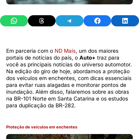
Share on WhatsApp
Share on Threads
Share on Telegram
Share on Facebook
Share 
Em parceria com o
ND Mais
, um dos maiores
portais de notícias do país, o
Auto+
traz para
você as principais notícias do universo automotor.
Na edição do giro de hoje, abordamos a proteção
dos veículos em enchentes, com dicas essenciais
para evitar ruas alagadas e monitorar pontos de
inundação. Além disso, falaremos sobre as obras
na BR-101 Norte em Santa Catarina e os estudos
para duplicação da BR-282.
Proteção de veículos em enchentes