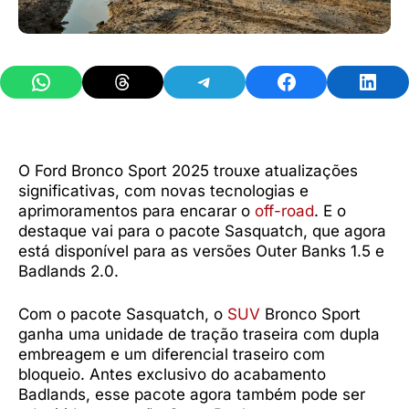
Share on WhatsApp
Share on Threads
Share on Telegram
Share on Facebook
Share 
O Ford Bronco Sport 2025 trouxe atualizações
significativas, com novas tecnologias e
aprimoramentos para encarar o
off-road
. E o
destaque vai para o pacote Sasquatch, que agora
está disponível para as versões Outer Banks 1.5 e
Badlands 2.0.
Com o pacote Sasquatch, o
SUV
Bronco Sport
ganha uma unidade de tração traseira com dupla
embreagem e um diferencial traseiro com
bloqueio. Antes exclusivo do acabamento
Badlands, esse pacote agora também pode ser