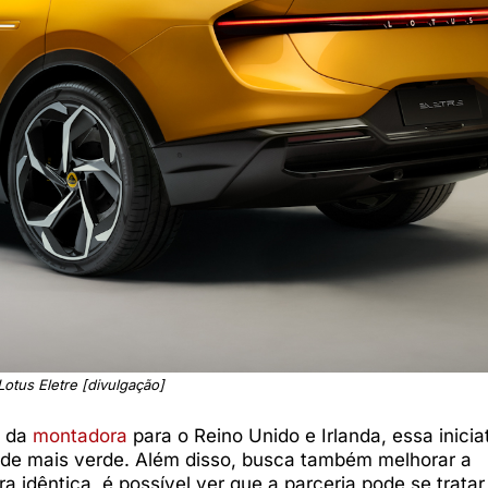
Lotus Eletre [divulgação]
l da
montadora
para o Reino Unido e Irlanda, essa inicia
ade mais verde. Além disso, busca também melhorar a
 idêntica, é possível ver que a parceria pode se tratar