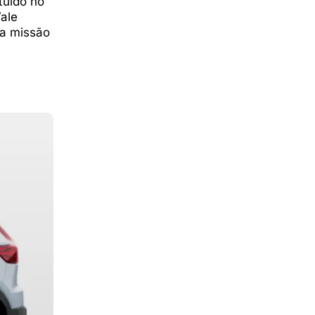
tuído no
ale
 a missão