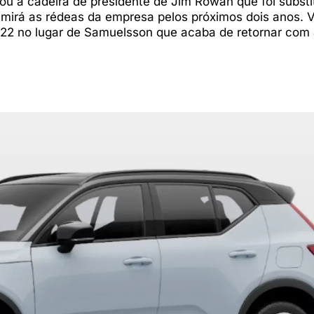
ou a cadeira de presidente de Jim Rowan que foi substi
umirá as rédeas da empresa pelos próximos dois anos. V
2 no lugar de Samuelsson que acaba de retornar com