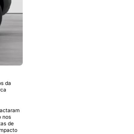
os da
rca
pactaram
o nos
xas de
impacto