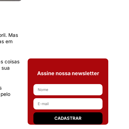
ril. Mas
das em
as coisas
 sua
Assine nossa newsletter
s
 pelo