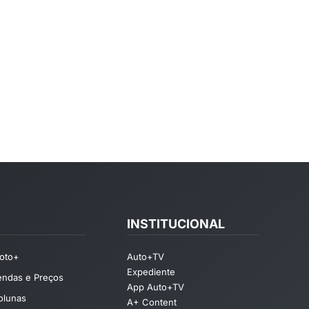
INSTITUCIONAL
oto+
Auto+TV
Expediente
endas e Preços
App Auto+TV
olunas
A+ Content