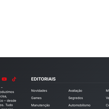
EDITORIAIS
 –
Novidades
Avaliação
M
roduzimos
cisa,
Games
Segredos
V
ico – desde
os. Tudo
Manutenção
Automobilismo
C