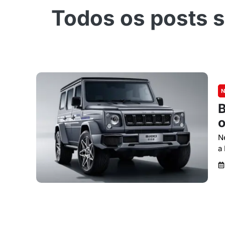
N
B
o
N
a