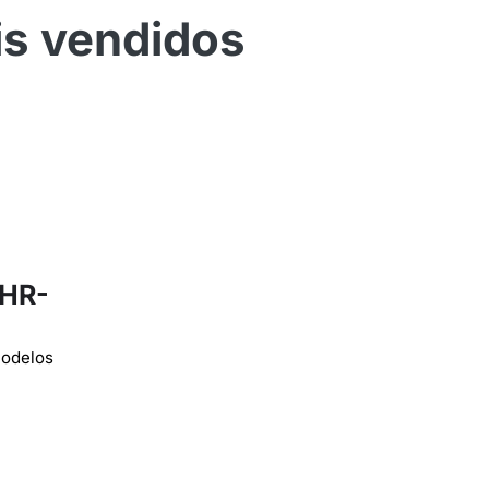
is vendidos
 HR-
modelos