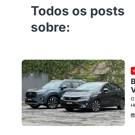
V
B
V
O
H