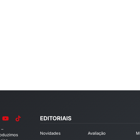
EDITORIAIS
 –
Novidades
Avaliação
M
roduzimos