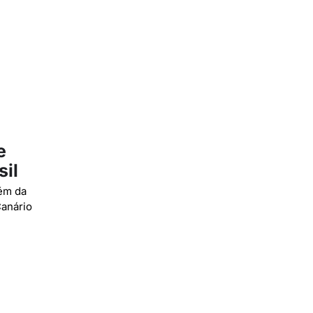
e
sil
lém da
Canário