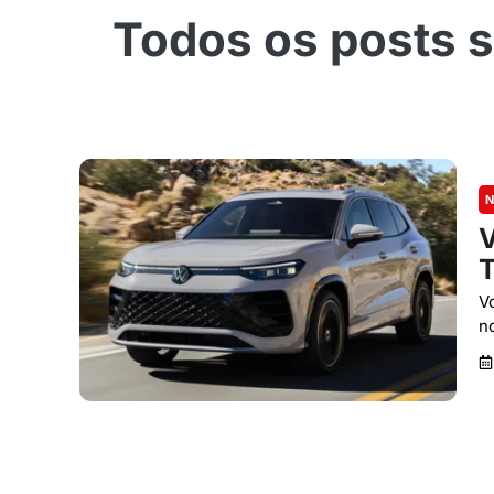
N
V
T
V
n