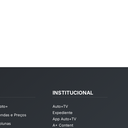
INSTITUCIONAL
oto+
Auto+TV
Expediente
endas e Preços
App Auto+TV
olunas
A+ Content