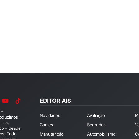
EDITORIAIS
 –
Novidades
Avaliação
M
roduzimos
cisa,
Games
Segredos
V
ico – desde
os. Tudo
Manutenção
Automobilismo
C