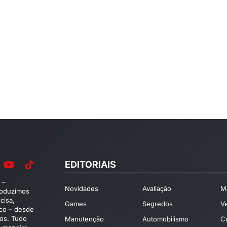
EDITORIAIS
 –
Novidades
Avaliação
M
roduzimos
cisa,
Games
Segredos
V
ico – desde
os. Tudo
Manutenção
Automobilismo
C