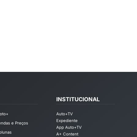
INSTITUCIONAL
oto+
Auto+TV
Expediente
endas e Preços
App Auto+TV
olunas
A+ Content