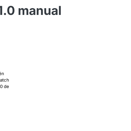
1.0 manual
ën
atch
00 de