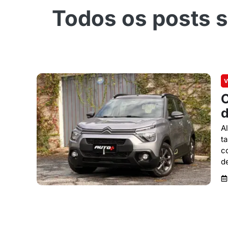
V
C
d
A
t
c
de