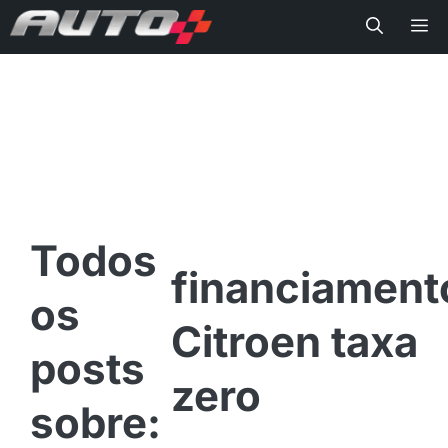
Me
financiament
Citroen taxa
zero