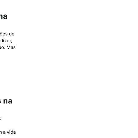
na
gões de
dizer,
do. Mas
s na
s
 a vida