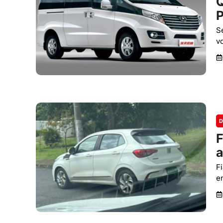
Q
S
v
D
F
a
F
e