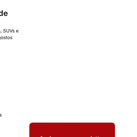
ade
s, SUVs e
gostos
s