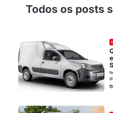
C
Q
e
N
g