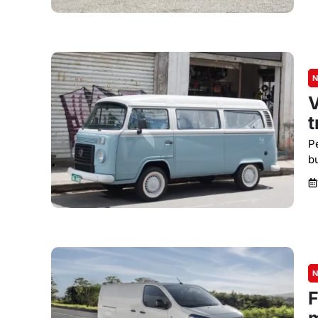
N
V
t
P
b
N
F