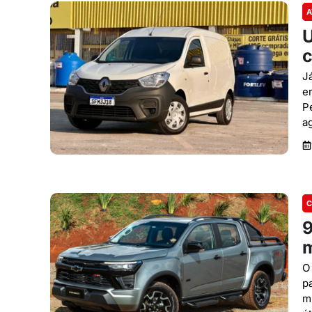
A
U
c
J
e
P
ag
C
9
O
p
m