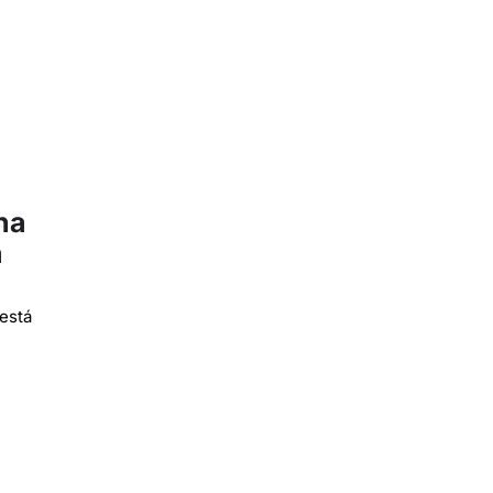
ha
a
está