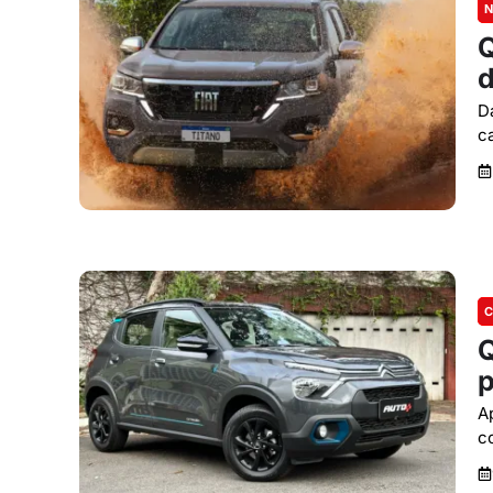
N
Q
d
D
c
C
Q
p
A
c