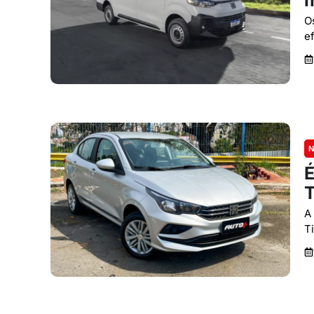
m
O
e
N
É
T
A
T