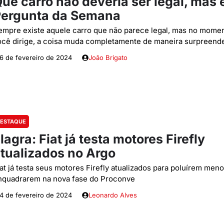
ue carro não deveria ser legal, mas é
Pergunta da Semana
empre existe aquele carro que não parece legal, mas no mome
ocê dirige, a coisa muda completamente de maneira surpreend
6 de fevereiro de 2024
João Brigato
ESTAQUE
lagra: Fiat já testa motores Firefly
tualizados no Argo
iat já testa seus motores Firefly atualizados para poluírem meno
nquadrarem na nova fase do Proconve
4 de fevereiro de 2024
Leonardo Alves