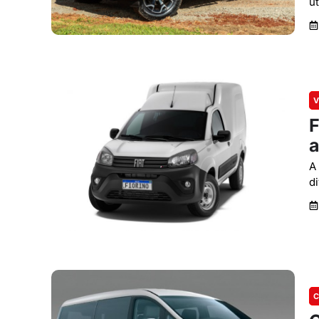
út
V
F
A
d
C