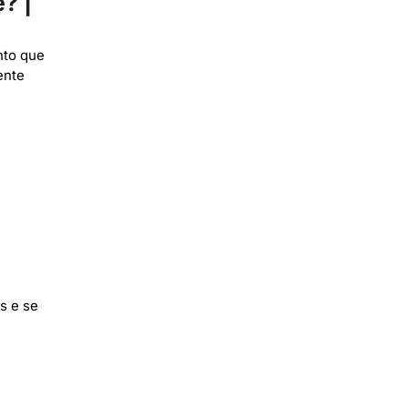
? |
nto que
ente
s e se