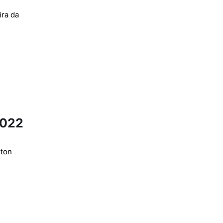
ira da
2022
iton