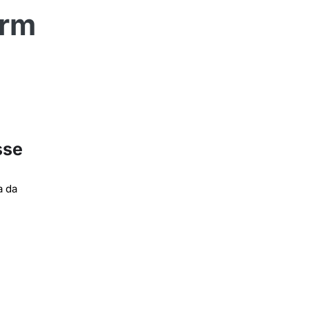
orm
sse
a da