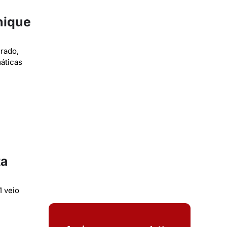
hique
rado,
áticas
ta
1 veio