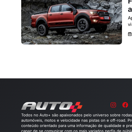
F
a
A
v
Todos no Auto+ são apaixonados pelo universo sobre rodas
automóveis, motos e velocidade nas pistas on e off-road. P
conteúdo orientado para uma informação de qualidade e pre
capaz de se comunicar com os mais variados perfis de públ