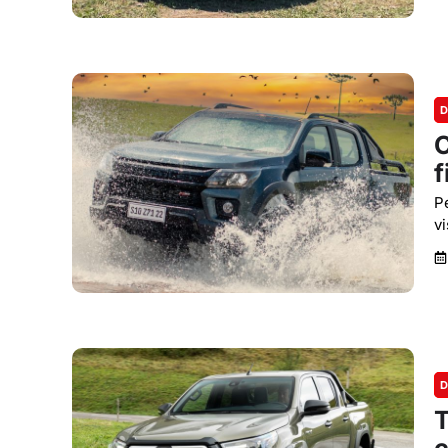
D
C
f
Pe
v
D
T