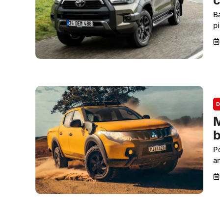
c
B
p
D
M
b
P
a