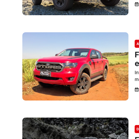
A
F
e
I
m
D