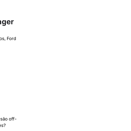
nger
os, Ford
são off-
es?