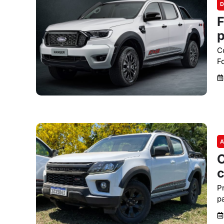
D
F
p
C
F
A
C
c
P
p