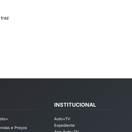
traz
INSTITUCIONAL
oto+
Auto+TV
Expediente
endas e Preços
App Auto+TV