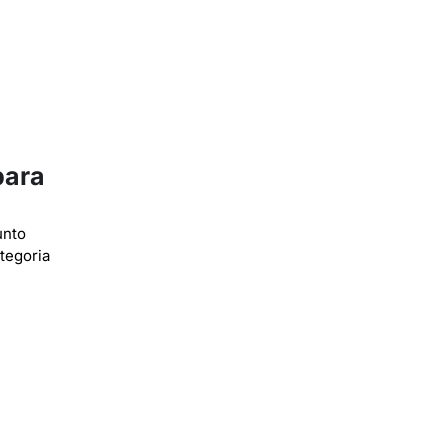
para
unto
tegoria