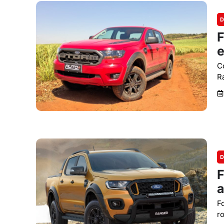
D
F
e
C
R
D
F
a
F
r