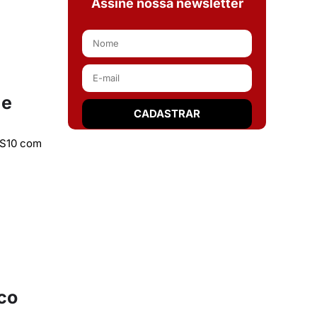
Assine nossa newsletter
 e
a S10 com
cco