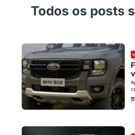
D
F
v
A
c