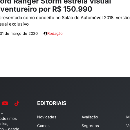
ord Ranger Storm estreia visual
ventureiro por R$ 150.990
presentada como conceito no Salão do Automóvel 2018, versão 
isual exclusivo
31 de março de 2020
Redação
EDITORIAIS
 –
Novidades
Avaliação
M
roduzimos
cisa,
Games
Segredos
V
ico – desde