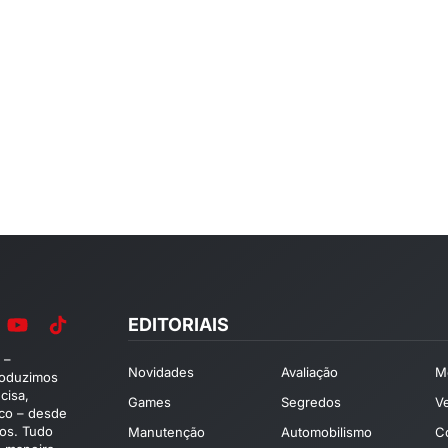
EDITORIAIS
 –
Novidades
Avaliação
M
roduzimos
cisa,
Games
Segredos
V
ico – desde
os. Tudo
Manutenção
Automobilismo
C