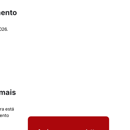
mento
026.
 mais
ra está
mento