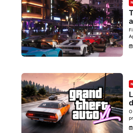
N
T
a
F
A
N
L
d
O
p