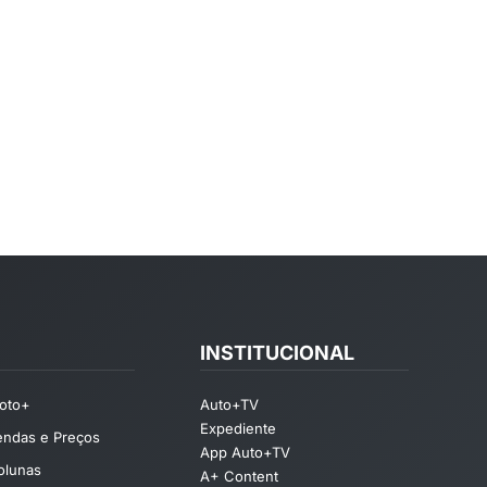
INSTITUCIONAL
oto+
Auto+TV
Expediente
endas e Preços
App Auto+TV
olunas
A+ Content