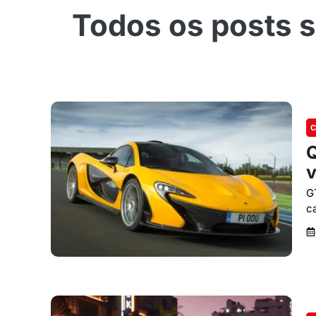
C
Q
v
G
c