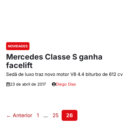
NOVIDADES
Mercedes Classe S ganha
facelift
Sedã de luxo traz novo motor V8 4.4 biturbo de 612 cv
23 de abril de 2017
Diego Dias
Page
Page
Page
←
Anterior
1
…
25
26