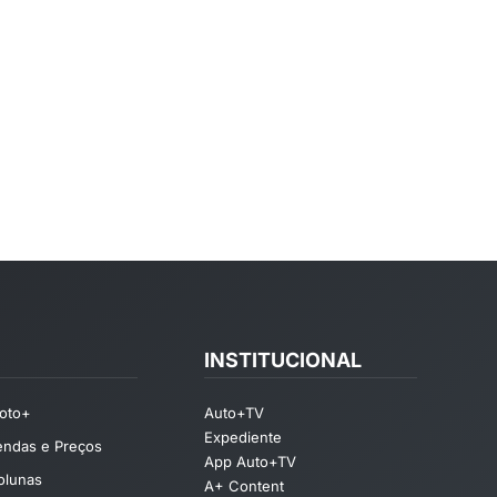
INSTITUCIONAL
oto+
Auto+TV
Expediente
endas e Preços
App Auto+TV
olunas
A+ Content