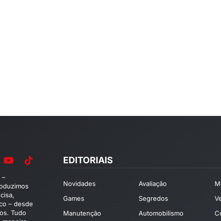
EDITORIAIS
 –
Novidades
Avaliação
M
roduzimos
cisa,
Games
Segredos
V
ico – desde
os. Tudo
Manutenção
Automobilismo
C