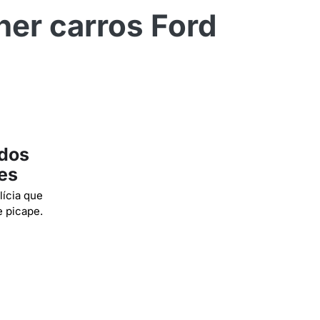
her carros Ford
 dos
es
lícia que
e picape.