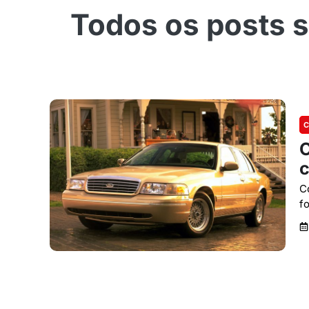
C
O
c
C
f