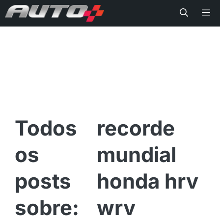
Me
recorde
mundial
honda hrv
wrv