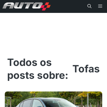
Me
Tofas