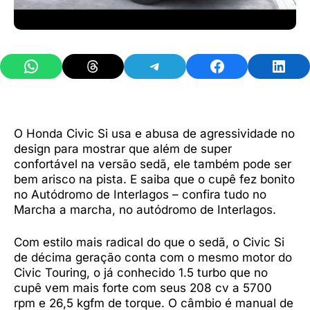
Share on WhatsApp
Share on Threads
Share on Telegram
Share on Facebook
Share 
O Honda Civic Si usa e abusa de agressividade no
design para mostrar que além de super
confortável na versão sedã, ele também pode ser
bem arisco na pista. E saiba que o cupê fez bonito
no Autódromo de Interlagos – confira tudo no
Marcha a marcha, no autódromo de Interlagos.
Com estilo mais radical do que o sedã, o Civic Si
de décima geração conta com o mesmo motor do
Civic Touring, o já conhecido 1.5 turbo que no
cupê vem mais forte com seus 208 cv a 5700
rpm e 26,5 kgfm de torque. O câmbio é manual de