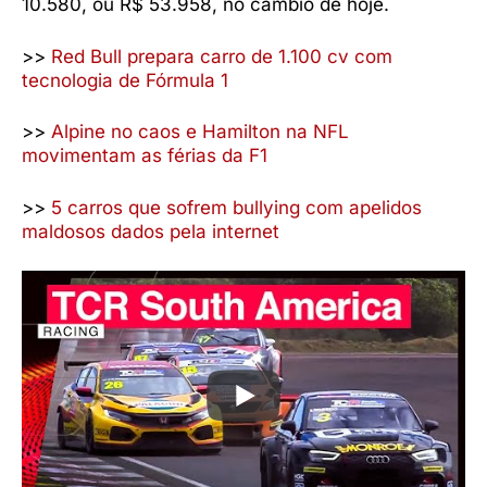
10.580, ou R$ 53.958, no câmbio de hoje.
>>
Red Bull prepara carro de 1.100 cv com
tecnologia de Fórmula 1
>>
Alpine no caos e Hamilton na NFL
movimentam as férias da F1
>>
5 carros que sofrem bullying com apelidos
maldosos dados pela internet