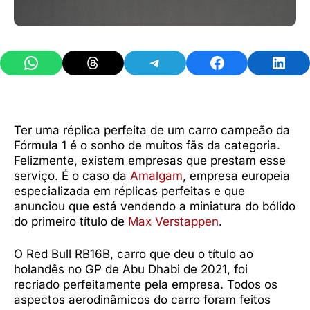
Share on WhatsApp
Share on Threads
Share on Telegram
Share on Facebook
Share 
Ter uma réplica perfeita de um carro campeão da
Fórmula 1 é o sonho de muitos fãs da categoria.
Felizmente, existem empresas que prestam esse
serviço. É o caso da
Amalgam
, empresa europeia
especializada em réplicas perfeitas e que
anunciou que está vendendo a miniatura do bólido
do primeiro título de
Max Verstappen
.
O Red Bull RB16B, carro que deu o título ao
holandês no GP de Abu Dhabi de 2021, foi
recriado perfeitamente pela empresa. Todos os
aspectos aerodinâmicos do carro foram feitos