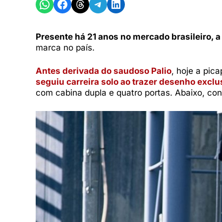
Share on WhatsApp
Share on Facebook
Share on Threads
Share on Telegram
Share on LinkedIn
Presente há 21 anos no mercado brasileiro, 
marca no país.
Antes derivada do saudoso Palio
, hoje a pi
seguiu carreira solo ao trazer desenho exclu
com cabina dupla e quatro portas. Abaixo, conf