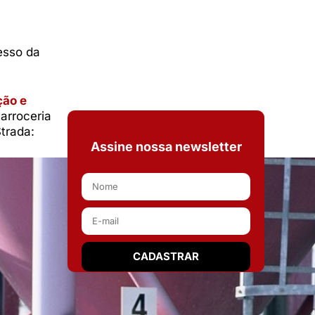
esso da
ção e
arroceria
Strada:
Assine nossa newsletter