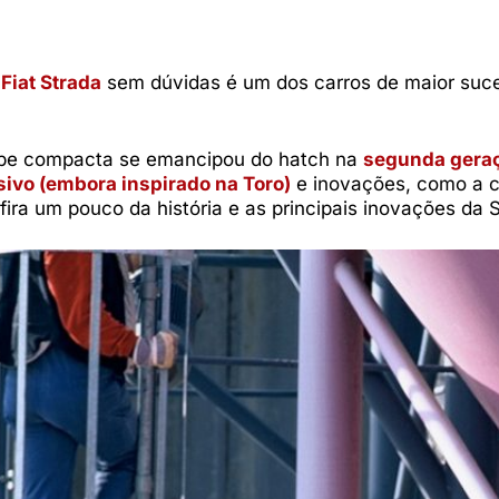
a
Fiat Strada
sem dúvidas é um dos carros de maior suc
cape compacta se emancipou do hatch na
segunda gera
sivo (embora inspirado na Toro)
e inovações, como a c
ira um pouco da história e as principais inovações da 