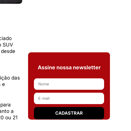
ciado
do SUV
o desde
Assine nossa newsletter
sição das
s e
 para
anto a
20 ou 21