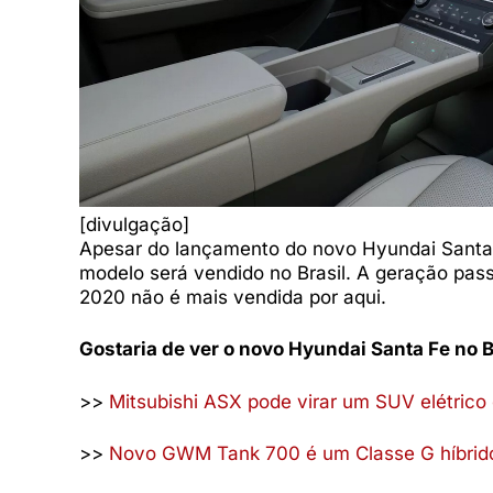
[divulgação]
Apesar do lançamento do novo Hyundai Santa 
modelo será vendido no Brasil. A geração pas
2020 não é mais vendida por aqui.
Gostaria de ver o novo Hyundai Santa Fe no B
>>
Mitsubishi ASX pode virar um SUV elétrico
>>
Novo GWM Tank 700 é um Classe G híbrid