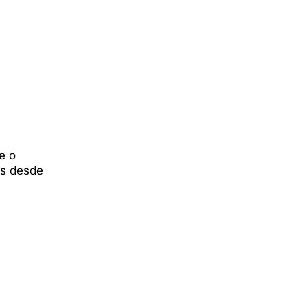
e o
as desde