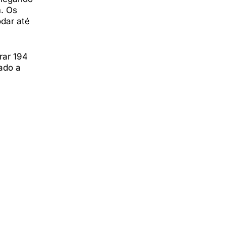
m. Os
dar até
rar 194
ado a