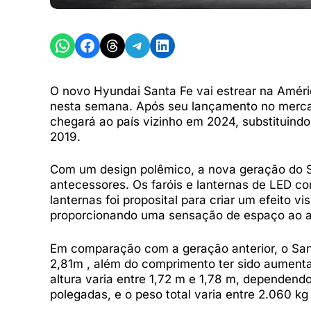
Share on WhatsApp
Share on Facebook
Share on Threads
Share on Telegram
Share on LinkedIn
O novo Hyundai Santa Fe vai estrear na Améri
nesta semana. Após seu lançamento no mercad
chegará ao país vizinho em 2024, substituind
2019.
Com um design polêmico, a nova geração do 
antecessores. Os faróis e lanternas de LED c
lanternas foi proposital para criar um efeito 
proporcionando uma sensação de espaço ao a
Em comparação com a geração anterior, o San
2,81m , além do comprimento ter sido aumenta
altura varia entre 1,72 m e 1,78 m, dependend
polegadas, e o peso total varia entre 2.060 k