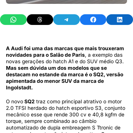
Share on WhatsApp
Share on Threads
Share on Telegram
Share on Facebook
Share 
A Audi foi uma das marcas que mais trouxeram
novidades para o Salão de Paris
, a exemplo das
novas gerações do hatch A1 e do SUV médio Q3.
Mas sem dúvida um dos modelos que se
destacam no estande da marca é o SQ2, versão
apimentada do menor SUV da marca de
Ingolstadt.
O novo
SQ2
traz como principal atrativo o motor
2.0 TFSI herdado do hatch esportivo S3, conjunto
mecânico esse que rende 300 cv e 40,8 kgfm de
torque, sempre combinado ao câmbio
automatizado de dupla embreagem S Ttronic de