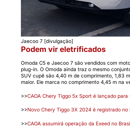
Jaecoo 7 [divulgação]
Podem vir eletrificados
Omoda C5 e Jaecoo 7 são vendidos com motor 1.
plug-in. O Omoda ainda traz o mesmo conjun
SUV cupê são 4,40 m de comprimento, 1,83 m d
maior. Ele marca no comprimento 4,45 m na ve
>>
CAOA Chery Tiggo 5x Sport é lançado para 
>>
Novo Chery Tiggo 3X 2024 é registrado no B
>>
CAOA assumirá operação da Exeed no Brasil