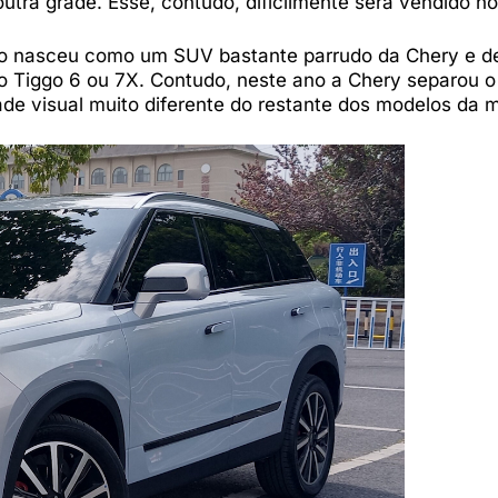
tra grade. Esse, contudo, dificilmente será vendido no 
lo nasceu como um SUV bastante parrudo da Chery e d
mo Tiggo 6 ou 7X. Contudo, neste ano a Chery separou 
de visual muito diferente do restante dos modelos da 