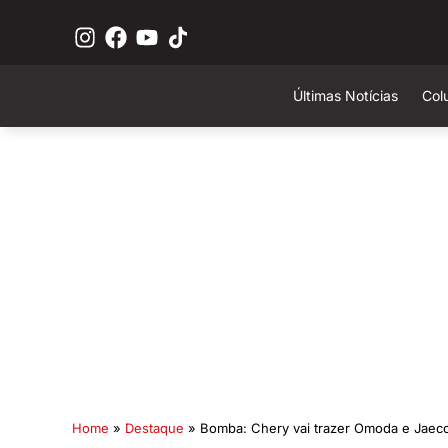
Últimas Notícias
Col
Home
»
Destaque
»
Bomba: Chery vai trazer Omoda e Jae