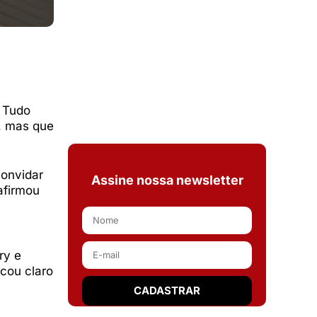
. Tudo
, mas que
convidar
Assine nossa newsletter
afirmou
ry e
icou claro