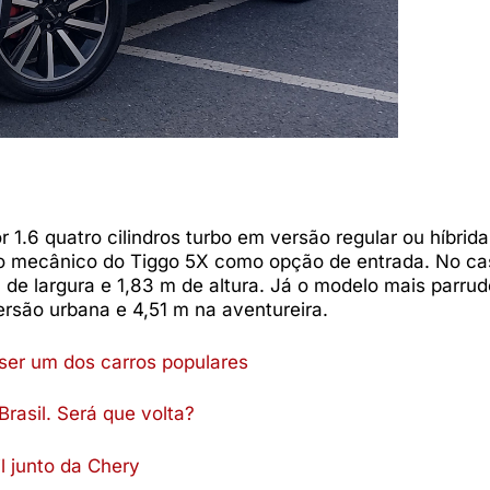
6 quatro cilindros turbo em versão regular ou híbrida
to mecânico do Tiggo 5X como opção de entrada. No ca
e largura e 1,83 m de altura. Já o modelo mais parrud
rsão urbana e 4,51 m na aventureira.
ser um dos carros populares
rasil. Será que volta?
 junto da Chery