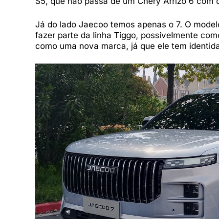
S5, que não passa de um Chery Arrizo 6 com ou
Já do lado Jaecoo temos apenas o 7. O mode
fazer parte da linha Tiggo, possivelmente co
como uma nova marca, já que ele tem identida