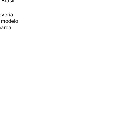
Brasil.
everia
o modelo
marca.