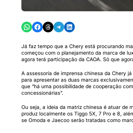
Share on WhatsApp
Share on Facebook
Share on Threads
Share on Telegram
Share on LinkedIn
Já faz tempo que a Chery está procurando man
começou com o planejamento da marca de luxo
agora terá participação da CAOA. Só que ago
A assessoria de imprensa chinesa da Chery já 
para apresentar as duas marcas exclusivamen
que “há uma possibilidade de cooperação co
concessionárias”.
Ou seja, a ideia da matriz chinesa é atuar de
produz localmente os Tiggo 5X, 7 Pro e 8, além
se Omoda e Jaecoo serão tratadas como marca