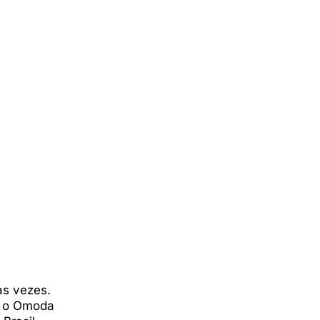
as vezes.
á o Omoda