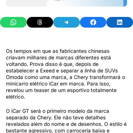
Share on WhatsApp
Share on Threads
Share on Telegram
Share on Facebook
Share 
Os tempos em que as fabricantes chinesas
criavam milhares de marcas diferentes está
voltando. Prova disso é que, depois de
estabelecer a Exeed e separar a linha de SUVs
Omoda como uma marca, a Chery transformará o
minicarro elétrico iCar em marca. Para isso,
revelou um teaser de um esportivo totalmente
elétrico.
O iCar GT será o primeiro modelo da marca
separado da Chery. Ele não teve detalhes
revelados além do nome e de desenhos. O estilo é
bastante agressivo, com carroceria baixa e