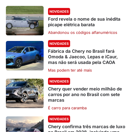
NOVIDADES
Ford revela o nome de sua inédita
picape elétrica barata
Abandonou os códigos alfanuméricos
NOVIDADES
Fábrica da Chery no Brasil fará
Omoda & Jaecoo, Lepas e iCaur,
mas não será usada pela CAOA
Mas podem ter até mais
NOVIDADES
Chery quer vender meio milhão de
carros por ano no Brasil com sete
marcas
É carro para caramba
NOVIDADES
Chery confirma três marcas de luxo