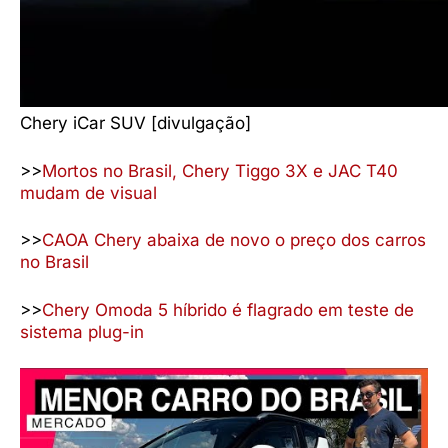
Chery iCar SUV [divulgação]
>>
Mortos no Brasil, Chery Tiggo 3X e JAC T40
mudam de visual
>>
CAOA Chery abaixa de novo o preço dos carros
no Brasil
>>
Chery Omoda 5 híbrido é flagrado em teste de
sistema plug-in