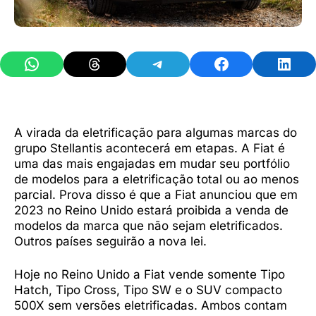
Share on WhatsApp
Share on Threads
Share on Telegram
Share on Facebook
Share 
A virada da eletrificação para algumas marcas do
grupo Stellantis acontecerá em etapas. A Fiat é
uma das mais engajadas em mudar seu portfólio
de modelos para a eletrificação total ou ao menos
parcial. Prova disso é que a Fiat anunciou que em
2023 no Reino Unido estará proibida a venda de
modelos da marca que não sejam eletrificados.
Outros países seguirão a nova lei.
Hoje no Reino Unido a Fiat vende somente Tipo
Hatch, Tipo Cross, Tipo SW e o SUV compacto
500X sem versões eletrificadas. Ambos contam