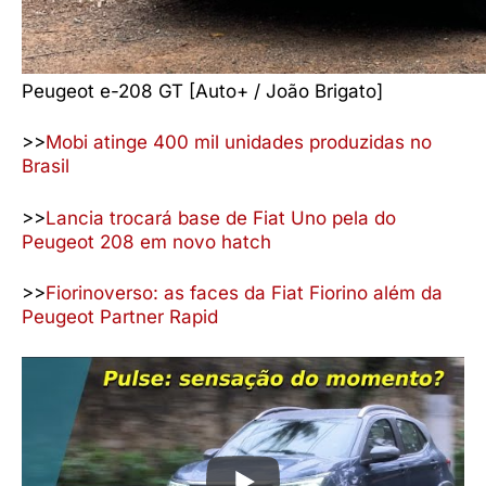
Peugeot e-208 GT [Auto+ / João Brigato]
>>
Mobi atinge 400 mil unidades produzidas no
Brasil
>>
Lancia trocará base de Fiat Uno pela do
Peugeot 208 em novo hatch
>>
Fiorinoverso: as faces da Fiat Fiorino além da
Peugeot Partner Rapid