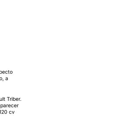
pecto
o, a
lt Triber.
aparecer
120 cv