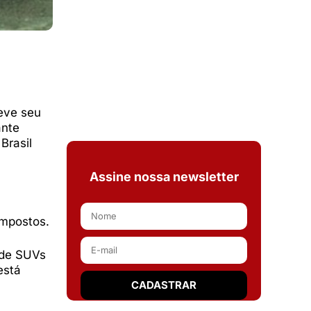
eve seu
ante
Brasil
Assine nossa newsletter
impostos.
 de SUVs
está