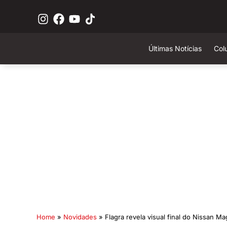
Últimas Notícias
Col
Home
»
Novidades
»
Flagra revela visual final do Nissan M