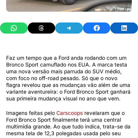
Share on WhatsApp
Share on Threads
Share on Telegram
Share on Facebook
Share 
Faz um tempo que a Ford anda rodando com um
Bronco Sport camuflado nos EUA. A marca testa
uma nova versão mais parruda do SUV médio,
com foco no off-road pesado. Só que o novo
flagra revelou que as mudanças vão além de uma
variante aventureira: o Ford Bronco Sport ganhará
sua primeira mudança visual no ano que vem.
Imagens feitas pelo
Carscoops
revelaram que o
Ford Bronco Sport finalmente terá uma central
multimídia grande. Ao que tudo indica, trata-se da
mesma tela de 12,3 polegadas usada pelo seu