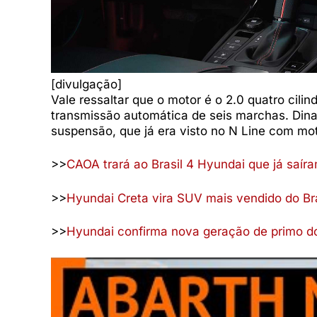
[divulgação]
Vale ressaltar que o motor é o 2.0 quatro cili
transmissão automática de seis marchas. Din
suspensão, que já era visto no N Line com motor
>>
CAOA trará ao Brasil 4 Hyundai que já saíram
>>
Hyundai Creta vira SUV mais vendido do Bra
>>
Hyundai confirma nova geração de primo 