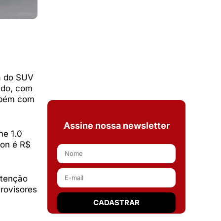
ma do SUV
udo, com
ambém com
Assine nossa newsletter
ne 1.0
ion é R$
utenção
rovisores