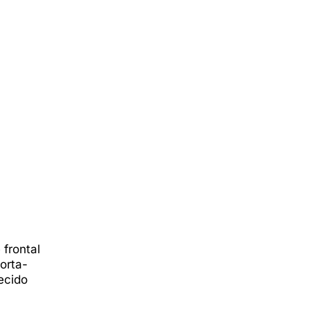
frontal
orta-
ecido