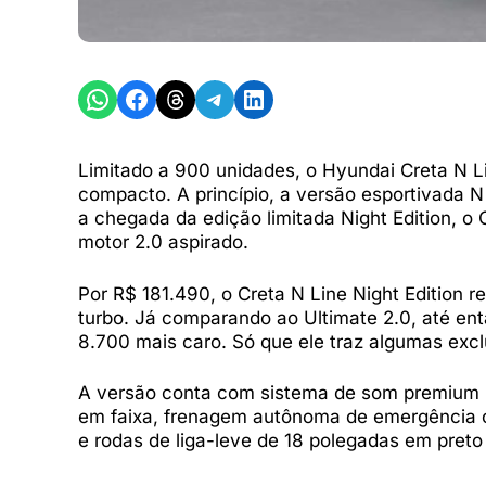
Share on WhatsApp
Share on Facebook
Share on Threads
Share on Telegram
Share on LinkedIn
Limitado a 900 unidades, o Hyundai Creta N L
compacto. A princípio, a versão esportivada 
a chegada da edição limitada Night Edition, 
motor 2.0 aspirado.
Por R$ 181.490, o Creta N Line Night Edition
turbo. Já comparando ao Ultimate 2.0, até entã
8.700 mais caro. Só que ele traz algumas excl
A versão conta com sistema de som premium B
em faixa, frenage
m autônoma de emergência co
e rodas de liga-leve de 18 polegadas em pret