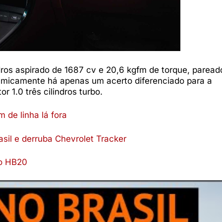
ndros aspirado de 1687 cv e 20,6 kgfm de torque, paread
amicamente há apenas um acerto diferenciado para a
 1.0 três cilindros turbo.
 de linha lá fora
sil e derruba Chevrolet Tracker
do HB20