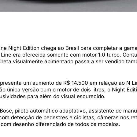
ine Night Edition chega ao Brasil para completar a ga
N Line era oferecida somente com motor 1.0 turbo. Cont
o Creta visualmente apimentado passa a ser vendido t
 representa um aumento de R$ 14.500 em relação ao N Li
o única versão com o motor de dois litros, o Night Edit
usividades para além do visual escurecido.
ose, piloto automático adaptativo, assistente de man
m detecção de pedestres e ciclistas, câmeras nos ret
o com desenho diferenciado de todos os modelos.