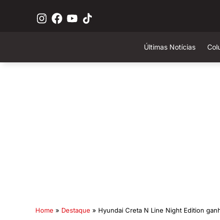
Últimas Notícias
Col
Home
»
Destaque
»
Hyundai Creta N Line Night Edition gan