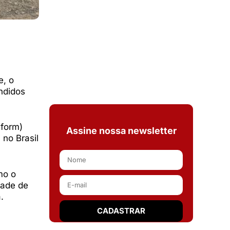
e, o
endidos
form)
Assine nossa newsletter
no Brasil
mo o
dade de
.