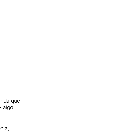
ainda que
– algo
nia,