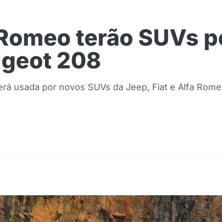
fa Romeo terão SUVs 
ugeot 208
 usada por novos SUVs da Jeep, Fiat e Alfa Romeo, c