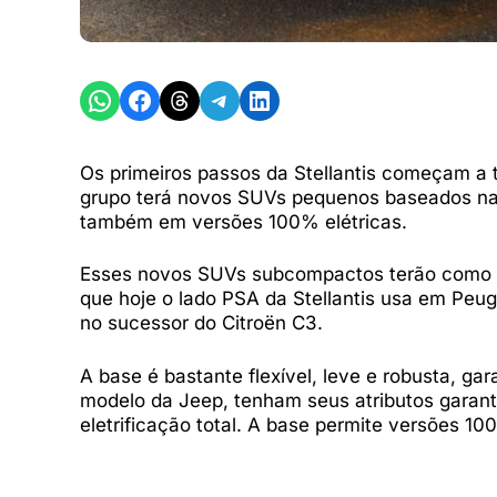
Share on WhatsApp
Share on Facebook
Share on Threads
Share on Telegram
Share on LinkedIn
Os primeiros passos da Stellantis começam a 
grupo terá novos SUVs pequenos baseados na
também em versões 100% elétricas.
Esses novos SUVs subcompactos terão como b
que hoje o lado PSA da Stellantis usa em Peu
no sucessor do Citroën C3.
A base é bastante flexível, leve e robusta, 
modelo da Jeep, tenham seus atributos garant
eletrificação total. A base permite versões 1