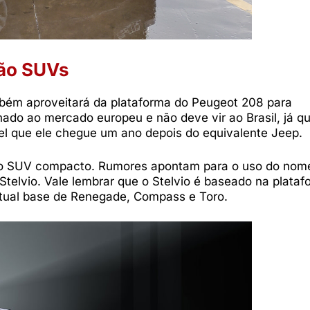
rão SUVs
ambém aproveitará da plataforma do Peugeot 208 para
nado ao mercado europeu e não deve vir ao Brasil, já q
vel que ele chegue um ano depois do equivalente Jeep.
ito SUV compacto. Rumores apontam para o uso do nom
Stelvio. Vale lembrar que o Stelvio é baseado na plata
 atual base de Renegade, Compass e Toro.