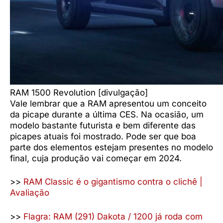
RAM 1500 Revolution [divulgação]
Vale lembrar que a RAM apresentou um conceito
da picape durante a última CES. Na ocasião, um
modelo bastante futurista e bem diferente das
picapes atuais foi mostrado. Pode ser que boa
parte dos elementos estejam presentes no modelo
final, cuja produção vai começar em 2024.
>>
RAM Classic é o gigantismo contra o clichê |
Avaliação
>>
Flagra: RAM (291) Dakota / 1200 já roda com