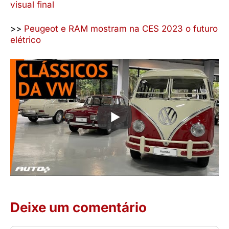
visual final
>>
Peugeot e RAM mostram na CES 2023 o futuro
elétrico
Deixe um comentário