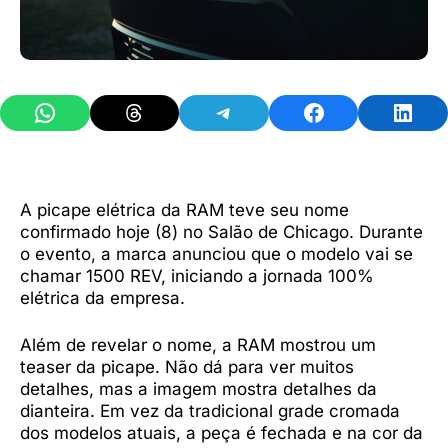
Share on WhatsApp
Share on Threads
Share on Telegram
Share on Facebook
Share 
A picape elétrica da RAM teve seu nome
confirmado hoje (8) no Salão de Chicago. Durante
o evento, a marca anunciou que o modelo vai se
chamar 1500 REV, iniciando a jornada 100%
elétrica da empresa.
Além de revelar o nome, a RAM mostrou um
teaser da picape. Não dá para ver muitos
detalhes, mas a imagem mostra detalhes da
dianteira. Em vez da tradicional grade cromada
dos modelos atuais, a peça é fechada e na cor da