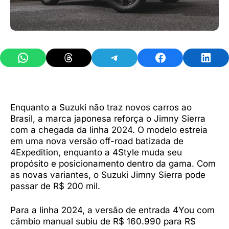
Share on WhatsApp
Share on Threads
Share on Telegram
Share on Facebook
Share 
Enquanto a Suzuki não traz novos carros ao
Brasil, a marca japonesa reforça o Jimny Sierra
com a chegada da linha 2024. O modelo estreia
em uma nova versão off-road batizada de
4Expedition, enquanto a 4Style muda seu
propósito e posicionamento dentro da gama. Com
as novas variantes, o Suzuki Jimny Sierra pode
passar de R$ 200 mil.
Para a linha 2024, a versão de entrada 4You com
câmbio manual subiu de R$ 160.990 para R$