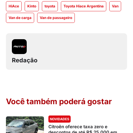
HiAce
Kinto
toyota
Toyota Hiace Argentina
Van
Van de carga
Van de passageiro
Redação
Você também poderá gostar
NOVIDADES
Citroën oferece taxa zero e
descontos de até R$ 25.000 em