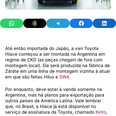
Share on WhatsApp
Share on Threads
Share on Telegram
Share on Facebook
Share 
Até então importada do Japão, a van Toyota
Hiace começou a ser montada na Argentina em
regime de CKD (as peças chegam de fora com
montagem local). Ela será produzida na fábrica de
Zárate em uma linha de montagem vizinha à atual
em que são feitas Hilux e
SW4
.
Por enquanto, deve estar à venda somente na
Argentina, mas há planos para exportação para
outros países da América Latina. Vale lembrar
que, no Brasil, a Hiace já está disponível no
serviço de assinatura da Toyota, chamado
Kinto
,