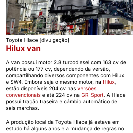
Toyota Hiace [divulgação]
Hilux van
A van possui motor 2.8 turbodiesel com 163 cv de
potência ou 177 cv, dependendo da versão,
compartilhando diversos componentes com Hilux
e SW4. Embora seja o mesmo motor, na
Hilux
,
estão disponíveis 204 cv nas
versões
convencionais
e até 224 cv na
GR-Sport
. A Hiace
possui tração traseira e câmbio automático de
seis marchas.
A produção local da Toyota Hiace já estava em
estudo há alguns anos e a mudança de regras no