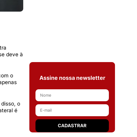
tra
se deve à
 com o
Assine nossa newsletter
 apenas
disso, o
teral é