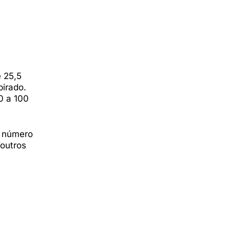
e 25,5
pirado.
0 a 100
o número
outros