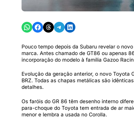
Share on WhatsApp
Share on Facebook
Share on Threads
Share on Telegram
Share on LinkedIn
Pouco tempo depois da Subaru revelar o novo 
marca. Antes chamado de GT86 ou apenas 86, 
incorporação do modelo à família Gazoo Raci
Evolução da geração anterior, o novo Toyota
BRZ. Todas as chapas metálicas são idênticas
detalhes.
Os faróis do GR 86 têm desenho interno difere
para-choque do Toyota tem entrada de ar maior
menor e lembra a usada no Corolla.