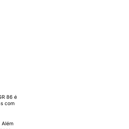
 GR 86 é
mas com
. Além