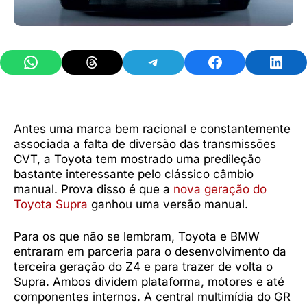
Share on WhatsApp
Share on Threads
Share on Telegram
Share on Facebook
Share 
Antes uma marca bem racional e constantemente
associada a falta de diversão das transmissões
CVT, a Toyota tem mostrado uma predileção
bastante interessante pelo clássico câmbio
manual. Prova disso é que a
nova geração do
Toyota Supra
ganhou uma versão manual.
Para os que não se lembram, Toyota e BMW
entraram em parceria para o desenvolvimento da
terceira geração do Z4 e para trazer de volta o
Supra. Ambos dividem plataforma, motores e até
componentes internos. A central multimídia do GR