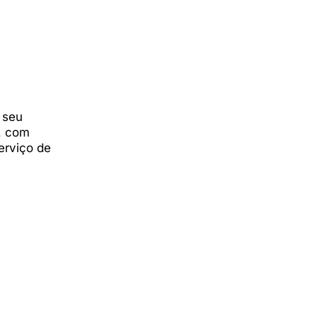
 seu
o, com
erviço de