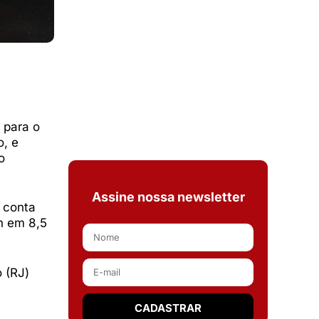
 para o
o, e
o
Assine nossa newsletter
 conta
h em 8,5
 (RJ)