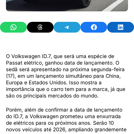
Share on WhatsApp
Share on Threads
Share on Telegram
Share on Facebook
Share 
O Volkswagen ID.7, que será uma espécie de
Passat elétrico, ganhou data de lançamento. O
sedã será apresentado na próxima segunda-feira
(17), em um lançamento simultâneo para China,
Europa e Estados Unidos. Isso mostra a
importância que o carro tem para a marca, já que
são os principais mercados do mundo.
Porém, além de confirmar a data de lançamento
do ID.7, a Volkswagen prometeu uma enxurrada
de elétricos para os próximos anos. Serão 10
novos veículos até 2026, ampliando grandemente