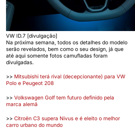
VW ID.7 [divulgação]
Na próxima semana, todos os detalhes do modelo
serão revelados, bem como o seu design, já que
até aqui somente fotos camufladas foram
divulgadas.
>>
Mitsubishi terá rival (decepcionante) para VW
Polo e Peugeot 208
>>
Volkswagen Golf tem futuro definido pela
marca alemã
>>
Citroën C3 supera Nivus e é eleito o melhor
carro urbano do mundo