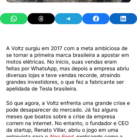
Share on WhatsApp
Share on Threads
Share on Telegram
Share on Facebook
Share 
A Voltz surgiu em 2017 com a meta ambiciosa de
se tornar a primeira marca brasileira a apostar em
motos elétricas. No início, suas vendas eram
feitas por WhatsApp, mas depois a empresa abriu
diversas lojas e teve vendas recorde, atraindo
grandes investidores, o que fez a fabricante ser
apelidada de Tesla brasileira.
Só que agora, a Voltz enfrenta uma grande crise e
pode desaparecer do mercado. Já faz alguns
meses que boatos sobre a crise da empresa
correm na internet. No entanto, o fundador e CEO
da startup, Renato Villar, abriu o jogo em uma
entrevista para o
Neo Feed
, explicando como a