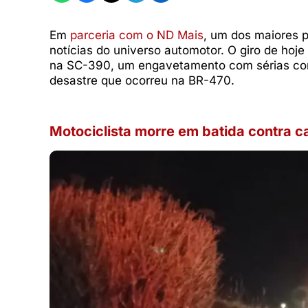
Em
parceria com o ND Mais
, um dos maiores p
notícias do universo automotor. O giro de hoj
na SC-390, um engavetamento com sérias con
desastre que ocorreu na BR-470.
Motociclista morre em batida contra 