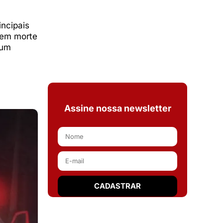
incipais
u em morte
 um
Assine nossa newsletter