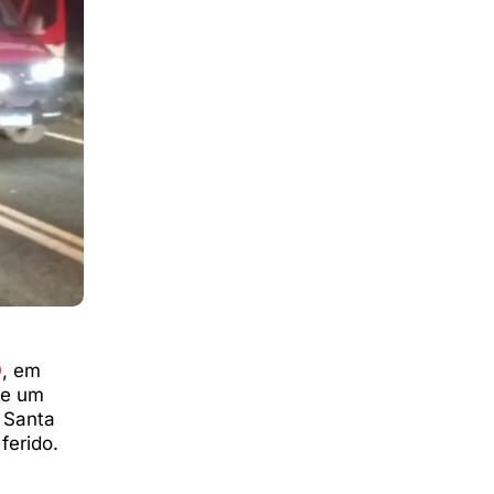
0
, em
 e um
 Santa
ferido.