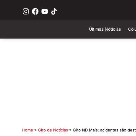
Últimas Notícias
Col
Home
»
Giro de Notícias
»
Giro ND Mais: acidentes são des