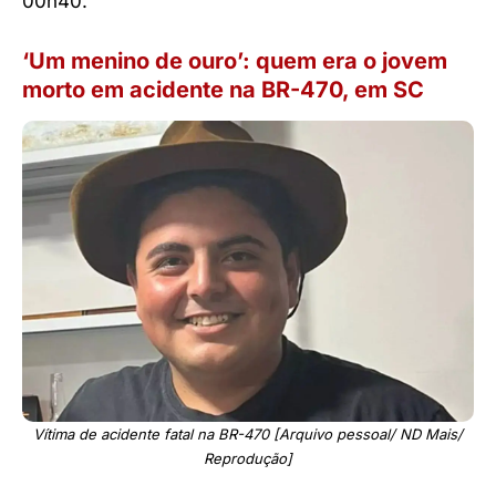
00h40.
‘Um menino de ouro’: quem era o jovem
morto em acidente na BR-470, em SC
Vítima de acidente fatal na BR-470 [Arquivo pessoal/ ND Mais/
Reprodução]