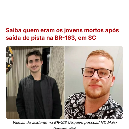
Saiba quem eram os jovens mortos após
saída de pista na BR-163, em SC
Vítimas de acidente na BR-163 [Arquivo pessoal/ ND Mais/
Reprodução]