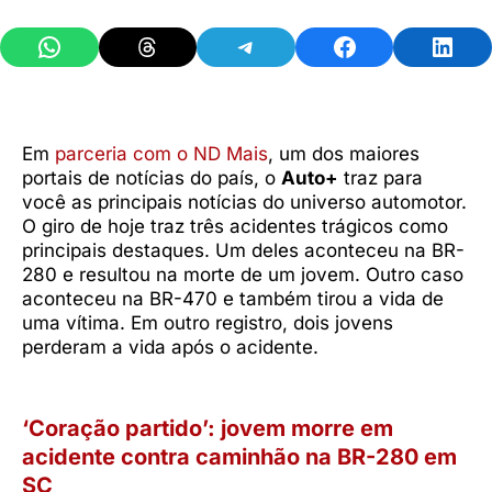
Share on WhatsApp
Share on Threads
Share on Telegram
Share on Facebook
Share 
Em
parceria com o ND Mais
, um dos maiores
portais de notícias do país, o
Auto+
traz para
você as principais notícias do universo automotor.
O giro de hoje traz três acidentes trágicos como
principais destaques. Um deles aconteceu na BR-
280 e resultou na morte de um jovem. Outro caso
aconteceu na BR-470 e também tirou a vida de
uma vítima. Em outro registro, dois jovens
perderam a vida após o acidente.
‘Coração partido’: jovem morre em
acidente contra caminhão na BR-280 em
SC