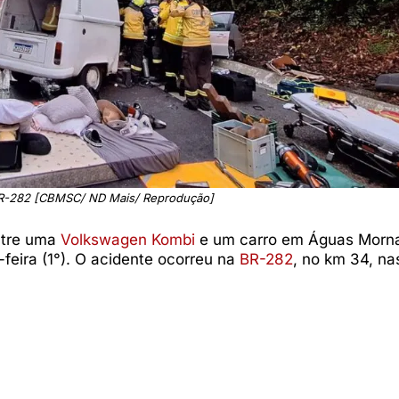
BR-282 [CBMSC/ ND Mais/ Reprodução]
ntre uma
Volkswagen Kombi
e um carro em Águas Morna
-feira (1°). O acidente ocorreu na
BR-282
, no km 34, na