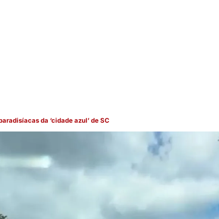
paradisíacas da ‘cidade azul’ de SC