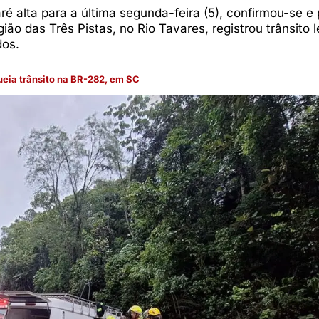
é alta para a última segunda-feira (5), confirmou-se e
egião das Três Pistas, no Rio Tavares, registrou trânsito 
dos.
ueia trânsito na BR-282, em SC