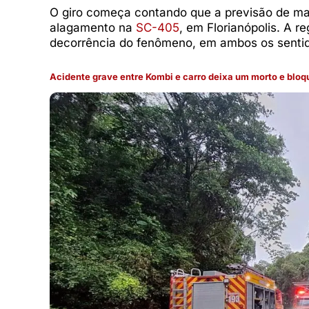
O giro começa contando que a previsão de mar
alagamento na
SC-405
, em Florianópolis. A r
decorrência do fenômeno, em ambos os senti
Acidente grave entre Kombi e carro deixa um morto e bloq