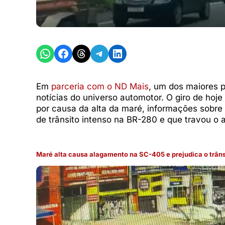
Share on WhatsApp
Share on Facebook
Share on Threads
Share on Telegram
Share on LinkedIn
Em
parceria com o ND Mais
, um dos maiores p
notícias do universo automotor. O giro de ho
por causa da alta da maré, informações sobre
de trânsito intenso na BR-280 e que travou o 
Maré alta causa alagamento na SC-405 e prejudica o trânsi