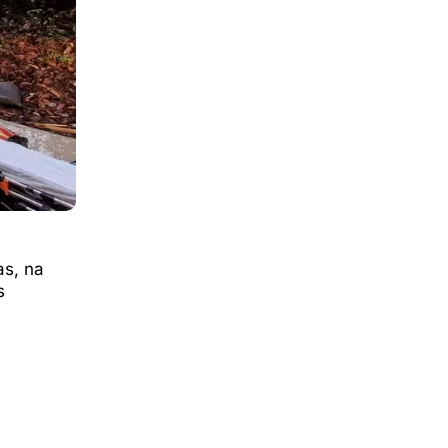
s, na
s