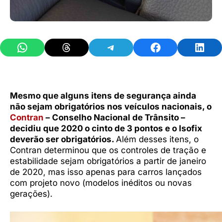
Share on WhatsApp
Share on Threads
Share on Telegram
Share on Facebook
Share 
Mesmo que alguns itens de segurança ainda
não sejam obrigatórios nos veículos nacionais, o
Contran
– Conselho Nacional de Trânsito –
decidiu que 2020 o cinto de 3 pontos e o Isofix
deverão ser obrigatórios.
Além desses itens, o
Contran determinou que os controles de tração e
estabilidade sejam obrigatórios a partir de janeiro
de 2020, mas isso apenas para carros lançados
com projeto novo (modelos inéditos ou novas
gerações).