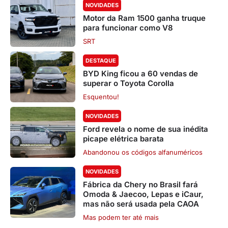
NOVIDADES
Motor da Ram 1500 ganha truque
para funcionar como V8
SRT
DESTAQUE
BYD King ficou a 60 vendas de
superar o Toyota Corolla
Esquentou!
NOVIDADES
Ford revela o nome de sua inédita
picape elétrica barata
Abandonou os códigos alfanuméricos
NOVIDADES
Fábrica da Chery no Brasil fará
Omoda & Jaecoo, Lepas e iCaur,
mas não será usada pela CAOA
Mas podem ter até mais