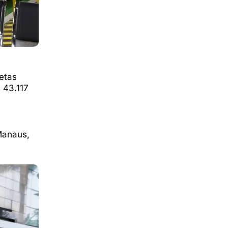
etas
 43.117
Manaus,