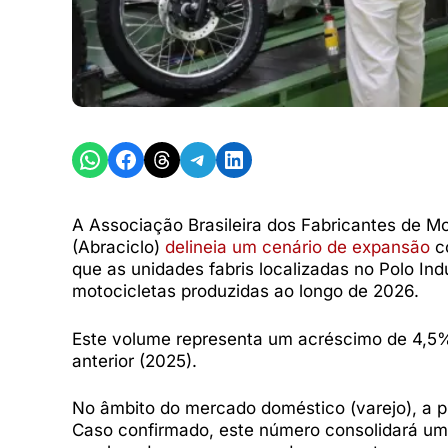
Share on WhatsApp
Share on Facebook
Share on Threads
Share on Telegram
Share on LinkedIn
A Associação Brasileira dos Fabricantes de Mo
(Abraciclo)
delineia um cenário de expansão
co
que as unidades fabris localizadas no Polo In
motocicletas produzidas ao longo de 2026.
Este volume representa um acréscimo de 4,5% 
anterior (2025).
No âmbito do mercado doméstico (varejo), a 
Caso confirmado, este número consolidará u