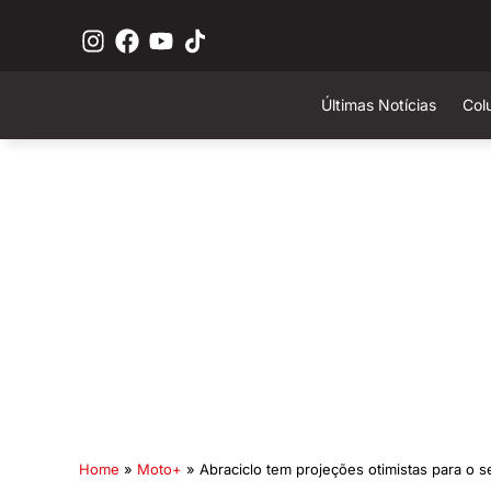
Últimas Notícias
Col
Home
»
Moto+
»
Abraciclo tem projeções otimistas para o 