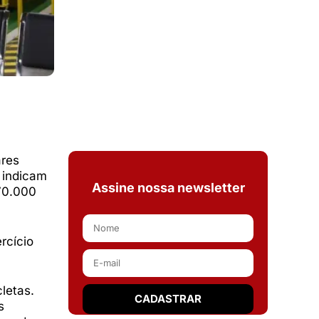
ares
 indicam
Assine nossa newsletter
070.000
rcício
letas.
s