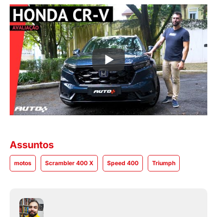
Assuntos
motos
Scrambler 400 X
Speed 400
Triumph