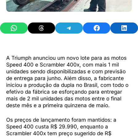
Share on WhatsApp
Share on Threads
Share on Telegram
Share on Facebook
Share 
A Triumph anunciou um novo lote para as motos
Speed 400 e Scrambler 400x, com mais 1 mil
unidades sendo disponibilizadas e com previsão
de entrega para junho. Além disso, a fabricante
iniciou a produção da dupla no Brasil, com todo o
efetivo da fábrica se esforçando para entregar
mais de 2 mil unidades das motos entre o final
deste mês e a primeira quinzena de maio.
Os preços de lançamento foram mantidos: a
Speed 400 custa R$ 29.990, enquanto a
Scrambler 400x tem preço sugerido de R$