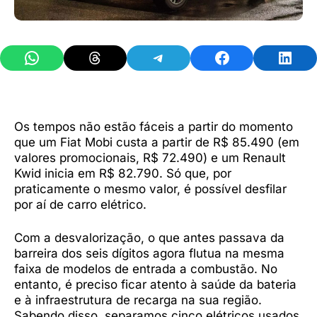
Share on WhatsApp
Share on Threads
Share on Telegram
Share on Facebook
Share 
Os tempos não estão fáceis a partir do momento
que um Fiat Mobi custa a partir de R$ 85.490 (em
valores promocionais, R$ 72.490) e um Renault
Kwid inicia em R$ 82.790. Só que, por
praticamente o mesmo valor, é possível desfilar
por aí de carro elétrico.
Com a desvalorização, o que antes passava da
barreira dos seis dígitos agora flutua na mesma
faixa de modelos de entrada a combustão. No
entanto, é preciso ficar atento à saúde da bateria
e à infraestrutura de recarga na sua região.
Sabendo disso, separamos cinco elétricos usados