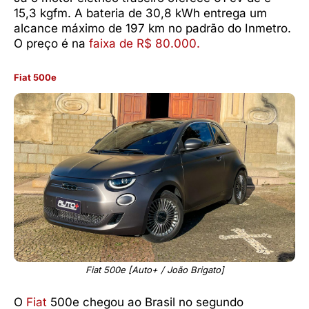
15,3 kgfm. A bateria de 30,8 kWh entrega um
alcance máximo de 197 km no padrão do Inmetro.
O preço é na
faixa de R$ 80.000.
Fiat 500e
Fiat 500e [Auto+ / João Brigato]
O
Fiat
500e chegou ao Brasil no segundo