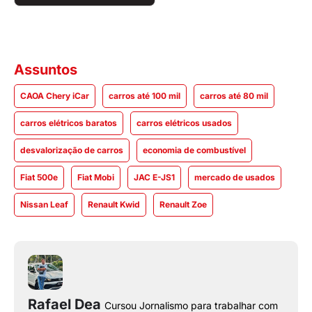
Assuntos
CAOA Chery iCar
carros até 100 mil
carros até 80 mil
carros elétricos baratos
carros elétricos usados
desvalorização de carros
economia de combustível
Fiat 500e
Fiat Mobi
JAC E-JS1
mercado de usados
Nissan Leaf
Renault Kwid
Renault Zoe
Rafael Dea
Cursou Jornalismo para trabalhar com