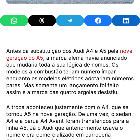
Share on WhatsApp
Share on Threads
Share on Telegram
Share on Facebook
Share 
Antes da substituição dos Audi A4 e A5 pela
nova
geração do A5
, a marca alemã havia anunciado
que mudaria toda a sua lógica de nomes. Os
modelos a combustão teriam número ímpar,
enquanto os modelos elétricos adotariam números
pares. Mas somente um lançamento foi feito
assim e a marca das quatro argolas desistiu.
A troca aconteceu justamente com o A4, que se
tornou A5 na nova geração. De uma vez, o sedan
A4 e a perua A4 Avant foram transferidos para a
linha A5. Já o Audi que anteriormente usava o
nome e era comercializado em carroceria