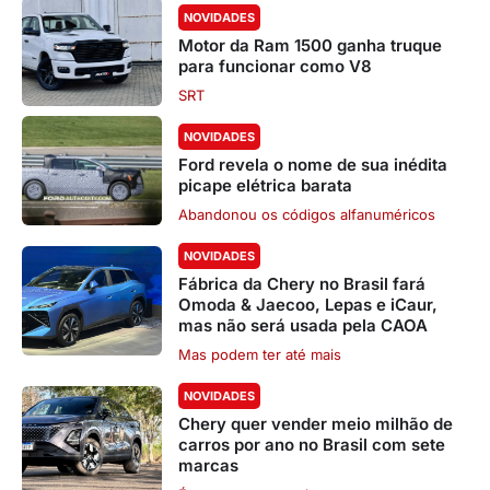
NOVIDADES
Motor da Ram 1500 ganha truque
para funcionar como V8
SRT
NOVIDADES
Ford revela o nome de sua inédita
picape elétrica barata
Abandonou os códigos alfanuméricos
NOVIDADES
Fábrica da Chery no Brasil fará
Omoda & Jaecoo, Lepas e iCaur,
mas não será usada pela CAOA
Mas podem ter até mais
NOVIDADES
Chery quer vender meio milhão de
carros por ano no Brasil com sete
marcas