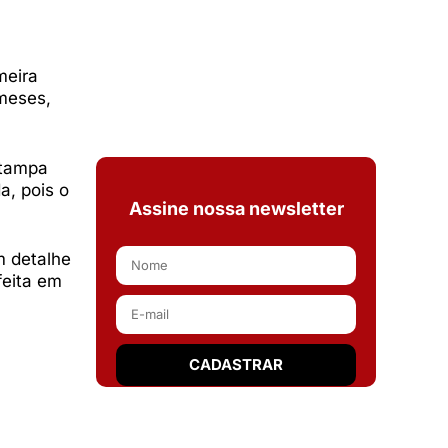
meira
 meses,
 tampa
a, pois o
Assine nossa newsletter
m detalhe
feita em