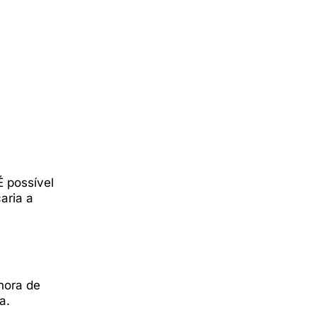
 possível
aria a
hora de
a.