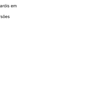
faróis em
rsões