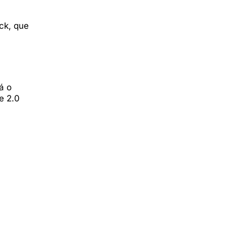
ck, que
á o
e 2.0