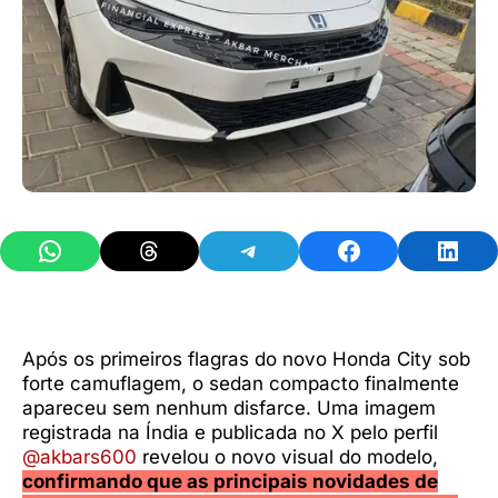
Share on WhatsApp
Share on Threads
Share on Telegram
Share on Facebook
Share 
Após os primeiros flagras do novo Honda City sob
forte camuflagem, o sedan compacto finalmente
apareceu sem nenhum disfarce. Uma imagem
registrada na Índia e publicada no X pelo perfil
@akbars600
revelou o novo visual do modelo,
confirmando que as principais novidades de